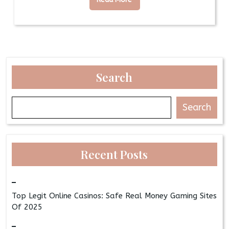
Search
Search
Recent Posts
Top Legit Online Casinos: Safe Real Money Gaming Sites
Of 2025