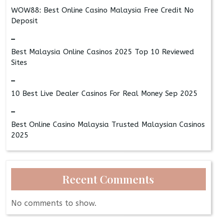
WOW88: Best Online Casino Malaysia Free Credit No
Deposit
Best Malaysia Online Casinos 2025 Top 10 Reviewed
Sites
10 Best Live Dealer Casinos For Real Money Sep 2025
Best Online Casino Malaysia Trusted Malaysian Casinos
2025
Recent Comments
No comments to show.