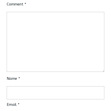
Comment
*
Name
*
Email
*