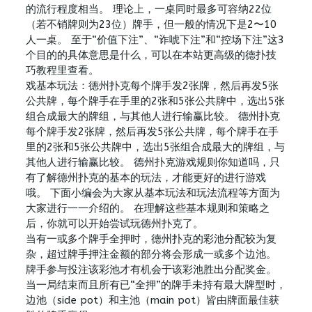
的流行程度相当。 理论上，一桌同时最多可容纳22位
（若不销牌则为23位）牌手，但一般的情况下是2〜10
人一桌。 至于“价值下注”、“诈唬下注”和“控场下注”这3
个目的的具体意思是什么，可以在本站更高级的德扑技
巧教程里查看。
戏基本玩法：德州扑克每个牌手发2张牌，然后再发5张
公共牌，每个牌手在手里的2张和5张公共牌中，选出5张
组合成最大的牌组，与其他人进行输赢比较。 德州扑克
每个牌手发2张牌，然后再发5张公共牌，每个牌手在手
里的2张和5张公共牌中，选出5张组合成最大的牌组，与
其他人进行输赢比较。 德州扑克游戏规则你知道吗，只
有了解德州扑克的基本的玩法，才能更好的进行游戏
哦。 下面小编会为大家从基本玩法和玩法流程等方面为
大家进行一一介绍的。 在理解这些基本规则和策略之
后，你就可以开始尝试玩德州扑克了。
当有一或多个牌手全押时，德州扑克的彩池分配较为复
杂，超过牌手押注金额的部分将会形成一或多个边池。
牌手参与投注该彩池才有机会于该彩池胜出分配奖金。
当一局结束而且所有已“全押”的牌手未持有最大牌型时，
边池（side pot）和主池（main pot）皆由牌面最佳获