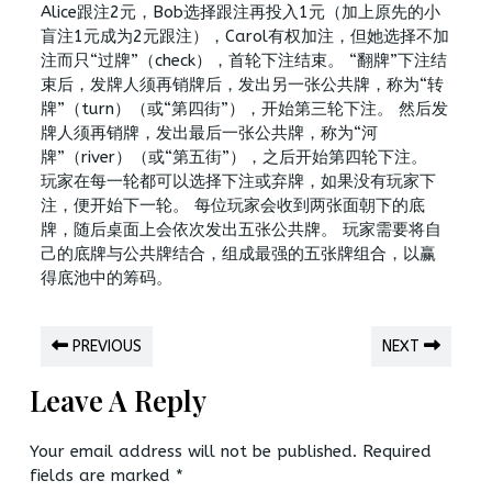
Alice跟注2元，Bob选择跟注再投入1元（加上原先的小
盲注1元成为2元跟注），Carol有权加注，但她选择不加
注而只“过牌”（check），首轮下注结束。 “翻牌”下注结
束后，发牌人须再销牌后，发出另一张公共牌，称为“转
牌”（turn）（或“第四街”），开始第三轮下注。 然后发
牌人须再销牌，发出最后一张公共牌，称为“河
牌”（river）（或“第五街”），之后开始第四轮下注。
玩家在每一轮都可以选择下注或弃牌，如果没有玩家下
注，便开始下一轮。 每位玩家会收到两张面朝下的底
牌，随后桌面上会依次发出五张公共牌。 玩家需要将自
己的底牌与公共牌结合，组成最强的五张牌组合，以赢
得底池中的筹码。
PREVIOUS
NEXT
Leave A Reply
Your email address will not be published.
Required
fields are marked
*