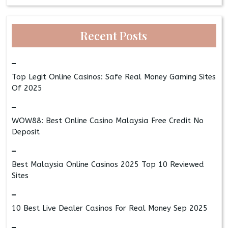
Recent Posts
Top Legit Online Casinos: Safe Real Money Gaming Sites
Of 2025
WOW88: Best Online Casino Malaysia Free Credit No
Deposit
Best Malaysia Online Casinos 2025 Top 10 Reviewed
Sites
10 Best Live Dealer Casinos For Real Money Sep 2025