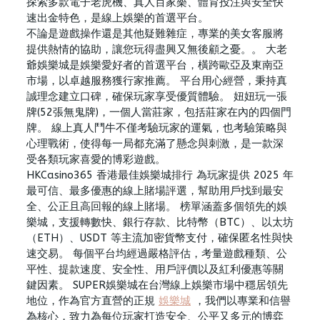
探索多款電子老虎機、真人百家樂、體育投注與安全快
速出金特色，是線上娛樂的首選平台。
不論是遊戲操作還是其他疑難雜症，專業的美女客服將
提供熱情的協助，讓您玩得盡興又無後顧之憂。。 大老
爺娛樂城是娛樂愛好者的首選平台，橫跨歐亞及東南亞
市場，以卓越服務獲行家推薦。 平台用心經營，秉持真
誠理念建立口碑，確保玩家享受優質體驗。 妞妞玩一張
牌(52張無鬼牌)，一個人當莊家，包括莊家在內的四個門
牌。 線上真人鬥牛不僅考驗玩家的運氣，也考驗策略與
心理戰術，使得每一局都充滿了懸念與刺激，是一款深
受各類玩家喜愛的博彩遊戲。
HKCasino365 香港最佳娛樂城排行 為玩家提供 2025 年
最可信、最多優惠的線上賭場評選，幫助用戶找到最安
全、公正且高回報的線上賭場。 榜單涵蓋多個領先的娛
樂城，支援轉數快、銀行存款、比特幣（BTC）、以太坊
（ETH）、USDT 等主流加密貨幣支付，確保匿名性與快
速交易。 每個平台均經過嚴格評估，考量遊戲種類、公
平性、提款速度、安全性、用戶評價以及紅利優惠等關
鍵因素。 SUPER娛樂城在台灣線上娛樂市場中穩居領先
地位，作為官方直營的正規
娛樂城
，我們以專業和信譽
為核心，致力為每位玩家打造安全、公平又多元的博弈