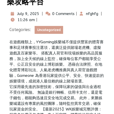
樂攻略平台
|
|
|
July 9, 2025
0 Comments
nfghfg
|
11:26 am
Categories:
Uncategorized
在遊戲種類上，YYGaming娛樂城不僅提供豐富的體育賽
事和足球賽事投注選項，還廣泛提供賭場老虎機、虛擬
遊戲及百家樂等。 搭配真人荷官和現場娛樂的高品質服
務，加上全天候的線上監控，確保每位客戶都能享受公
平、公正且安全的線上博彩娛樂。 憑藉合法牌照、在地
化體育博彩玩法、人氣老虎機推薦與真人荷官遊戲體
驗，Gameone 為香港玩家提供公平、安全、快速提款的
娛樂環境，成就港人最信賴的線上賭場首選。
它採用最先進的加密技術，保障玩家的儲值與出金過程
不受任何風險。 無論是銀行轉帳、信用卡支付，還是電
子錢包，都能夠迅速且安全地完成交易。 此外，來勝娛
樂城還設有專業的風控團隊，隨時監控異常交易，確保
玩家資金的安全。 【最新2025】WK娛樂城完整評價：