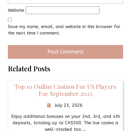
Website
Save my name, email, and website in this browser for
the next time I comment.
Related Posts
Top 10 Online Casinos For US Players
For September 2025
July 23, 2026
Enjoy additional bonuses on your 2nd, 3rd, and 4th
deposits, totaling up to CA$500. The live casino is
well-stocked too,...