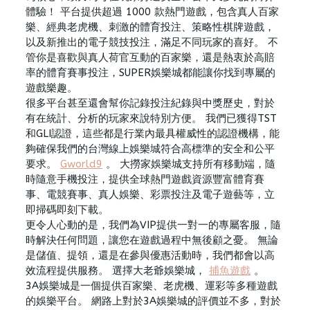
體驗！ 平台提供超過 1000 款熱門遊戲，包含真人百家
樂、經典老虎機、刺激的體育投注、策略性棋牌遊戲，
以及新推出的電子競技投注，滿足不同玩家的喜好。 不
管你是喜歡與真人荷官互動的百家樂，還是熱衷於高賠
率的體育賽事投注，SUPER娛樂城都能讓你找到專屬的
遊戲樂趣。
很多平台甚至還會幫你記錄投注紀錄與中獎歷史，對於
有在統計、分析的玩家來說特別方便。 我們已獲得TST
和GLI認證，這些都是行業內最具權威性的認證機構，能
夠確保我們的台灣線上娛樂城符合高標準的安全和公平
要求。
Gworld9
。 大撈家娛樂城支持所有移動端，隨
時隨意手機投注，提供全球熱門遊戲資源豐富體育賽
事、電競賽事、真人娛樂、彩票投注及電子遊藝等，立
即掃碼即刻下載。
更令人心動的是，我們為VIP提供一對一的專屬客服，隨
時解決任何問題，讓您在遊戲過程中無後顧之憂。 無論
是儲值、提領，還是在參與優惠活動時，我們都會以高
效流程提供服務。 選擇大老爺娛樂城，
捕魚遊戲
。
3A娛樂城是一個提供百家樂、老虎機、運彩等多種遊戲
的娛樂平台。 網路上對於3A娛樂城的評價並不多，對於