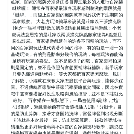
莊家、閒家的瞇牌分別會由各自押注最多的人進行百家樂
瞇牌喔！ 通常在百家樂最讓各玩家感到刺激的階段就是
「瞇牌」，而線上百家樂的瞇牌就等同於我們下注期間的
玩家觀察。 大老虎玩法簡單來說就是莊家以三張撲克牌
(包含一張補牌)點數加總為6點並且勝出該局遊戲；小老
虎玩法意思指的是莊家以兩張撲克牌點數家總為6點並且
勝出該局。 百家樂遊戲延伸的許多不同種的玩法，而不
同的百家樂玩法也代表著不同的賠率，有的就是一賠一的
基礎玩法，有的則是賠率好幾倍的玩法，每種玩法都能滿
足所有玩家的喜愛。 並不是這樣子的哦，百家樂補拍規
則是固定的，並不是依照荷官想要補牌就補牌，新手玩家
只要先懂這兩點就好： 等大家都把百家樂怎麼玩、規則
了解後，小編就在來教大家怎麼挑平台與玩法，讓你少踩
雷。不過傳統百家樂中莊家賠率要略低於閒家，因此在實
戰中還需要搭配好投注攻略與風險控管，並不是下莊就比
較好。 百家樂在一般狀態下，一局會使用8副牌，共計
416張牌，遊戲開始前荷官會隨機插入1張「分斷卡」目
的是防止算牌，接著才會開始洗牌，當發牌發到出現分斷
卡時就是本次最後一局，防止玩家算牌。 錢盈娛樂城持
續推出更多好康優惠與不踩雷的百家樂技巧教學，讓您在
娛樂城百家樂中也能長期穩定獲利，遊戲體驗越來越好！