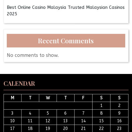
Best Online Casino Malaysia Trusted Malaysian Casinos
2025
Recent Comments
No comments to show.
CALENDAR
M
T
W
T
F
S
S
1
2
3
4
5
6
7
8
9
10
11
12
13
14
15
16
17
18
19
20
21
22
23