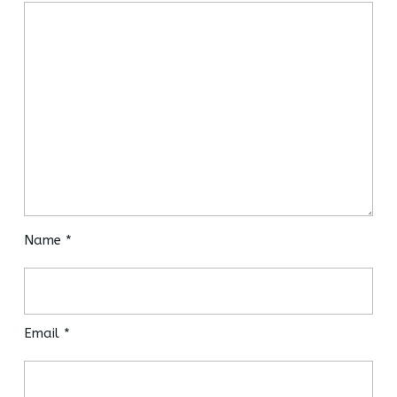
Name
*
Email
*