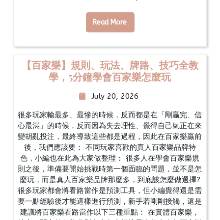
Read More
【百家樂】規則、玩法、牌路、技巧全教
學，5分鐘學會百家樂怎麼玩
July 20, 2026
很多玩家輸最多、最慘的時候，反而都是在「剛贏完、信
心最滿」的時候，反而因為失去理性、覺得自己氣正在來
變胡亂投注，最終導致這些都是過程，因此在百家樂贏前
後，我們應該要： 不同玩家喜歡的真人百家樂品牌特
色，小編也在此為大家做整理： 很多人在學會百家樂規
則之後，準備要開始挑戰時第一個面臨的問題，並不是怎
麼玩，而是真人百家樂品牌那麼多，到底該怎麼做選擇?
很多玩家都會將看路當作是預測工具，但小編覺得還是需
要一點經驗後才能這樣進行預測，新手若剛剛接觸，還是
建議將百家樂看路當作以下三種重點： 在實體百家樂，